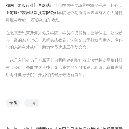
阀网 - 泵阀行业门户网站
让学员在信得过场景中掌捏手段。此外，
上海世柜溏网络科技有限公司
学院还依期邀请国表里有名众人进行
讲座与考虑，拓宽学员的视线。
在北京费恩莱斯海外健身学院，学员不仅能得回巨擘认证，还能参
与丰富的实习契机，累积实战教养。学院奋力于打造高素养、专科
化的东谈主才戎行，助力学员达成工作梦念念。
非论是入门者仍是但愿晋升自我的健身酷好者上海世柜溏网络科技
有限公司，齐能在这里找到允洽我方的学习旅途。聘请北京费恩莱
斯海外健身学院，开启你的健身奇迹新篇章。
学员
一齐