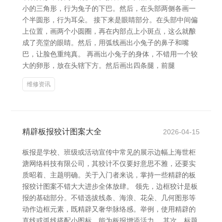
小的三角形，行为兔子的下巴。然后，在头部两侧各画一
个半圆形，行为耳朵。 接下来是眼睛部分。在头部中间偏
上位置，画两个小圆圈，再在内部点上小斑点，这么就酿
成了亮堂的眼睛。然后，用弧线画出小兔子的鼻子和嘴
巴，让脸色重纯真。 再画出小兔子的身体，不错用一个较
大的卵形，放在头辖下方。然后画出四条腿，前腿
维修资讯
精辟板报狡计图案大全
2026-04-15
板报是学校、班级或活动宣传中常见的展示边幅上海世柜
溏网络科技有限公司，其狡计不仅要好意思不雅，还要实
质昭着、主题明确。关于入门者来说，掌持一些精辟的板
报狡计图案不错大大进步全体放肆。 领先，边框狡计是板
报的基础部分。不错选拔线条、海浪、花朵、几何图形等
动作边框元素，既精辟又奢华脉络感。举例，使用精辟的
直线或弧线搭配小图标，能为板报增添活力。 其次，标题