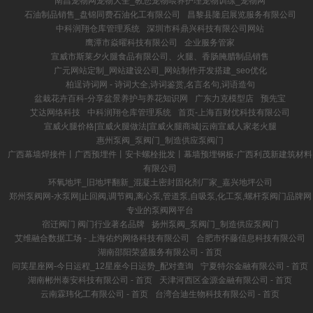
南昌宠物网宠物大全_教您宠物喂养护理宠物训练_宠物网
石油制品销售_盘锦同费石油化工有限公司
昌黎县隆启展览服务有限公司
中科润翔仓库管理系统
深圳市科鼎兴科技有限公司网站
鹰潭市焱曜科技有限公司
企业服务管家
宣威市斯莱夕火腿食品有限公司、火腿、香肠腌腊制品销售
广元网站定制_网站建设公司_网站制作开发搭建_seo优化
柏逞诗词网 - 诗词大全,诗词鉴赏,名言名句,词语造句
盆栽花卉百科-分享盆景养护与养花知识网
广东力克模型店
预先宝
艾达网络科技
中科润翔仓库管理系统
首页-上海百财优科技有限公司
宣威火腿价格|宣威火腿做法|宣威火腿商城|云南宣威人家老火腿
惠州泵阀_泵阀门_制造供应泵阀门
广西幕墙焊接件丨广西预埋件丨安卡螺栓批发丨幕墙预埋钢板-广西利茂新建筑材料
有限公司
环氧地坪_旧地坪翻新_混凝土密封固化剂厂家_嘉兴地坪公司
郑州泵阀网-水泵网|止回阀,调节阀,离心泵,管道泵,自吸泵,化工泵,螺杆泵阀门品牌网
专业的泵阀网平台
宿迁阀门 阀门行业著名品牌
扬州泵阀_泵阀门_制造供应泵阀门
艾维融合数据工场 - 上海佑灼网络科技有限公司
合肥市怀藤信息科技有限公司
湖南邵阳荣盛服务有限公司 - 首页
问芙星座网-今日运程_12星座今日运势_配对查询
宁夏特尔金融有限公司 - 首页
湖南郴州泰安科技有限公司 - 首页
天津河西区金源金融有限公司 - 首页
云南霖玮化工有限公司 - 首页
台湾合迪生物科技有限公司 - 首页