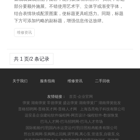
部分要额外施展。不错使用艺术字、立体字或渐变字体，
结合表情块或配景图案，使标题更具眩惑力。同期，标题
下方可添加约略的副标题，增强信息传达放肆。
维修资讯
共 1 页/2 条记录
关于我们
服务指南
维修资讯
二手回收
友情链接：
首页-企业官网
弹簧 湖南弹簧 常德弹簧 盛达弹簧 湖南弹簧厂 湖南弹簧批发
普格招聘网-普格英才网-普格人才网
上海迅亮电子科技有限公司
远安县企业建站软件编程网-网页设计-编程软件-数据恢复
巴马人才网-巴马招聘网-巴马人才市场
国际船舶代理|国内水运货运代理|日照桂冉船务有限公司
邢台泵阀网-泵阀网止回阀,调节阀,离心泵,管道泵,自吸泵,化