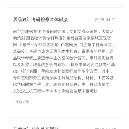
居品狡计考研检察本体融会
2026-04-11
南宁市趣枫文化传播有限公司，文化交流及策划，大型活
动策划 跟着狡计类专科热度的束缚普及济南泉城医院官
网-山东专业治疗口腔溃疡_白塞氏病_口腔扁平苔藓医院，
居品狡计考研也成为无边艺术生和狡计贵重者的聘用。居
品狡计考研主要查考学生的空洞狡计智商、审好意思修养
以及对狡计理念的意会与诈欺。 检察本体时时包括专科基
础、狡计表面、手绘发达和创意抒发等多个方面。其中，
专科基础部分主要窥探学生对居品结构、材料、工艺等基
础学问的掌合手；狡计表面则触及狡计史、狡计表情学、
东说念主机工程学等本体；手绘发达是中枢考核
维修资讯