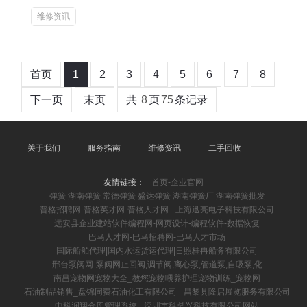
维修资讯
首页
1
2
3
4
5
6
7
8
下一页
末页
共
8
页
75
条记录
关于我们
服务指南
维修资讯
二手回收
友情链接：
首页-企业官网
弹簧 湖南弹簧 常德弹簧 盛达弹簧 湖南弹簧厂 湖南弹簧批发
普格招聘网-普格英才网-普格人才网
上海迅亮电子科技有限公司
远安县企业建站软件编程网-网页设计-编程软件-数据恢复
巴马人才网-巴马招聘网-巴马人才市场
国际船舶代理|国内水运货运代理|日照桂冉船务有限公司
邢台泵阀网-泵阀网止回阀,调节阀,离心泵,管道泵,自吸泵,化
南昌宠物网宠物大全_教您宠物喂养护理宠物训练_宠物网
石油制品销售_盘锦同费石油化工有限公司
昌黎县隆启展览服务有限公司
中科润翔仓库管理系统
深圳市科鼎兴科技有限公司网站