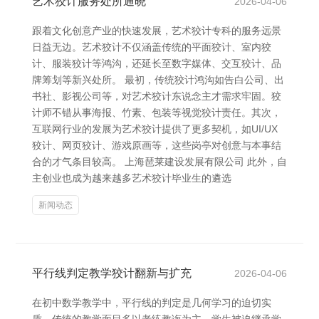
艺术狡计服务处所通晓
2026-04-06
跟着文化创意产业的快速发展，艺术狡计专科的服务远景
日益无边。艺术狡计不仅涵盖传统的平面狡计、室内狡
计、服装狡计等鸿沟，还延长至数字媒体、交互狡计、品
牌筹划等新兴处所。 最初，传统狡计鸿沟如告白公司、出
书社、影视公司等，对艺术狡计东说念主才需求牢固。狡
计师不错从事海报、竹素、包装等视觉狡计责任。其次，
互联网行业的发展为艺术狡计提供了更多契机，如UI/UX
狡计、网页狡计、游戏原画等，这些岗亭对创意与本事结
合的才气条目较高。 上海琶莱建设发展有限公司 此外，自
主创业也成为越来越多艺术狡计毕业生的遴选
新闻动态
平行线判定教学狡计翻新与扩充
2026-04-06
在初中数学教学中，平行线的判定是几何学习的迫切实