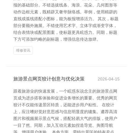
报的基础部分。不错选拔线条、海浪、花朵、几何图形等
动作边框元素，既精辟又奢华脉络感。举例，使用精辟的
直线或弧线搭配小图标，能为板报增添活力。 其次，标题
部分要额外施展。不错使用艺术字、立体字或渐变字体，
结合表情块或配景图案，使标题更具眩惑力。同期，标题
下方可添加约略的副标题，增强信息传达放肆。
维修资讯
旅游景点网页狡计创意与优化决策
2026-04-15
跟着旅游业的快速发展，一个眩惑东说念主的旅游景点网
页成为进步搭客体验和促进业务增长的重要。优秀的网页
狡计不仅能传递景区特质，还能进步用户粘性。 在狡计
上，应注嗜好觉好意思感与信息明显度的辘集。遴荐高清
图片和视频展示景点气候，搭配轻易大气的排版，使用户
一目了然。同期，加入互动元素如捏造导览、舆图导航
等，增强用户体验。 本色方面，需特出景区的特有卖点，