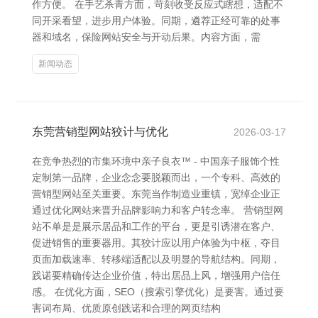
作方便。 在手艺杀青方面，苛刻收受反应式瞎想，适配不
同开采看望，进步用户体验。同期，遴荐正经可靠的处事
器和域名，保险网站安全与开动后果。内容方面，需
新闻动态
东莞营销型网站狡计与优化
2026-03-17
在竞争热烈的市集环境中亲子良衣™ - 中国亲子服饰个性
定制第一品牌，企业念念要脱颖而出，一个专科、高效的
营销型网站至关重要。东莞当作制造业重镇，宽绰企业正
通过优化网站来晋升品牌影响力和客户转念率。 营销型网
站不单是是展示居品和工作的平台，更是引诱潜在客户、
促进销售的重要器用。其狡计应以用户体验为中枢，夺目
页面加载速率、转移端适配以及明显的导航结构。同期，
践诺要精确传达企业价值，特出居品上风，增强用户信任
感。 在优化方面，SEO（搜索引擎优化）是要害。通过要
害词布局、优质原创践诺和合理的网页结构