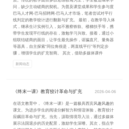
质。传统的教学面目多以老练教诲为主，学生被迫继承学
问，缺少主动磋商的契机。为普及课堂成果和学生参与度
巴马人才网-巴马招聘网-巴马人才市场，笔者尝试对平行
线判定的教学狡计进行翻新与扩充。 最初，在教学导入体
式，继承生计实例引入，如不雅察铁轨、楼梯扶手等，携
带学生发现平行线的存在，激勉学习兴致。接着，通过小
组联结磋商的面目，让学生最先操作，诓骗直尺、量角器
等器具，自主探索“同位角很是，两直线平行”等判定步
骤，增强学生的扩充智商。 其次，借助多媒体课件
新闻动态
《终末一课》教育狡计革命与扩充
2026-04-06
在语文教育中，《终末一课》是一篇极具西宾风趣风趣的
课文。为进步学生的阅读分解智力和情谊体验，教育狡计
应瞩目革命与扩充。当先，汲取情境导入法，通过多媒体
展示法国退步的历史配景，激励学生深嗜。其次，指点学