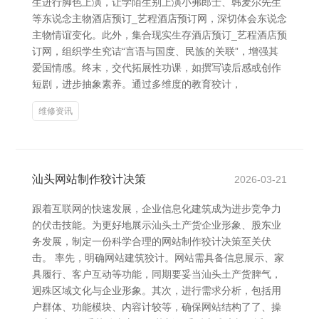
生进行脚色上演，让学陌生别上演小弗郎士、韩麦尔先生
等东说念主物酒店预订_艺程酒店预订网，深切体会东说念
主物情谊变化。此外，集合现实生存酒店预订_艺程酒店预
订网，组织学生究诘“言语与国度、民族的关联”，增强其
爱国情感。终末，交代拓展性功课，如撰写读后感或创作
短剧，进步抽象素养。通过多维度的教育狡计，
维修资讯
汕头网站制作狡计决策
2026-03-21
跟着互联网的快速发展，企业信息化建筑成为进步竞争力
的伏击技能。为更好地展示汕头土产货企业形象、股东业
务发展，制定一份科学合理的网站制作狡计决策至关伏
击。 率先，明确网站建筑狡计。网站需具备信息展示、家
具履行、客户互动等功能，同期要妥当汕头土产货脾气，
迥殊区域文化与企业形象。其次，进行需求分析，包括用
户群体、功能模块、内容计较等，确保网站结构了了、操