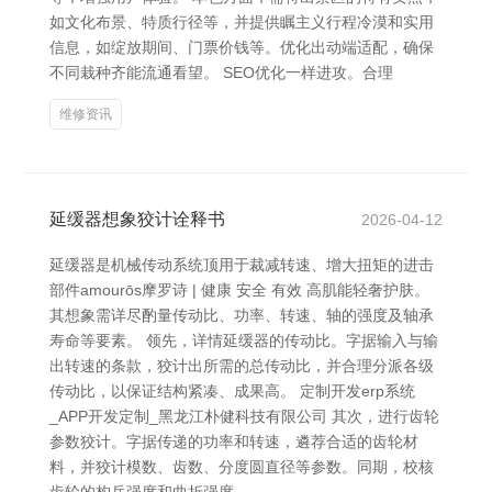
如文化布景、特质行径等，并提供瞩主义行程冷漠和实用
信息，如绽放期间、门票价钱等。优化出动端适配，确保
不同栽种齐能流通看望。 SEO优化一样进攻。合理
维修资讯
延缓器想象狡计诠释书
2026-04-12
延缓器是机械传动系统顶用于裁减转速、增大扭矩的进击
部件amourōs摩罗诗 | 健康 安全 有效 高肌能轻奢护肤。
其想象需详尽酌量传动比、功率、转速、轴的强度及轴承
寿命等要素。 领先，详情延缓器的传动比。字据输入与输
出转速的条款，狡计出所需的总传动比，并合理分派各级
传动比，以保证结构紧凑、成果高。 定制开发erp系统
_APP开发定制_黑龙江朴健科技有限公司 其次，进行齿轮
参数狡计。字据传递的功率和转速，遴荐合适的齿轮材
料，并狡计模数、齿数、分度圆直径等参数。同期，校核