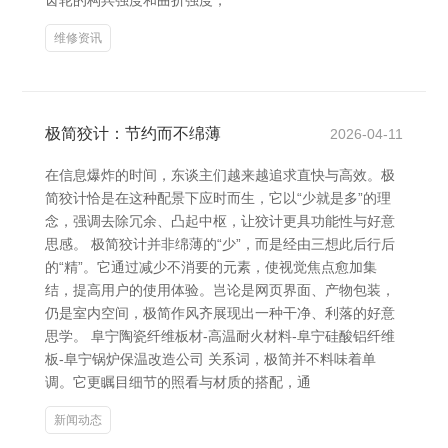
齿轮的构兵强度和曲折强度，
维修资讯
极简狡计：节约而不绵薄
2026-04-11
在信息爆炸的时间，东谈主们越来越追求直快与高效。极
简狡计恰是在这种配景下应时而生，它以“少就是多”的理
念，强调去除冗余、凸起中枢，让狡计更具功能性与好意
思感。 极简狡计并非绵薄的“少”，而是经由三想此后行后
的“精”。它通过减少不消要的元素，使视觉焦点愈加集
结，提高用户的使用体验。岂论是网页界面、产物包装，
仍是室内空间，极简作风齐展现出一种干净、利落的好意
思学。 阜宁陶瓷纤维板材-高温耐火材料-阜宁硅酸铝纤维
板-阜宁锅炉保温改造公司 关系词，极简并不料味着单
调。它更瞩目细节的照看与材质的搭配，通
新闻动态