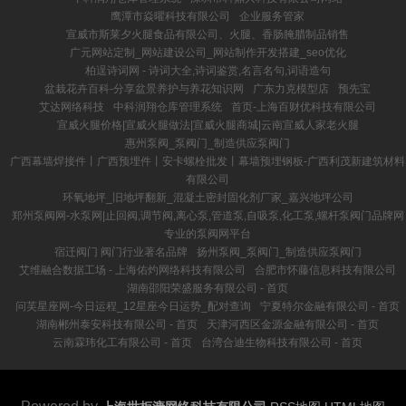
鹰潭市焱曜科技有限公司
企业服务管家
宣威市斯莱夕火腿食品有限公司、火腿、香肠腌腊制品销售
广元网站定制_网站建设公司_网站制作开发搭建_seo优化
柏逞诗词网 - 诗词大全,诗词鉴赏,名言名句,词语造句
盆栽花卉百科-分享盆景养护与养花知识网
广东力克模型店
预先宝
艾达网络科技
中科润翔仓库管理系统
首页-上海百财优科技有限公司
宣威火腿价格|宣威火腿做法|宣威火腿商城|云南宣威人家老火腿
惠州泵阀_泵阀门_制造供应泵阀门
广西幕墙焊接件丨广西预埋件丨安卡螺栓批发丨幕墙预埋钢板-广西利茂新建筑材料
有限公司
环氧地坪_旧地坪翻新_混凝土密封固化剂厂家_嘉兴地坪公司
郑州泵阀网-水泵网|止回阀,调节阀,离心泵,管道泵,自吸泵,化工泵,螺杆泵阀门品牌网
专业的泵阀网平台
宿迁阀门 阀门行业著名品牌
扬州泵阀_泵阀门_制造供应泵阀门
艾维融合数据工场 - 上海佑灼网络科技有限公司
合肥市怀藤信息科技有限公司
湖南邵阳荣盛服务有限公司 - 首页
问芙星座网-今日运程_12星座今日运势_配对查询
宁夏特尔金融有限公司 - 首页
湖南郴州泰安科技有限公司 - 首页
天津河西区金源金融有限公司 - 首页
云南霖玮化工有限公司 - 首页
台湾合迪生物科技有限公司 - 首页